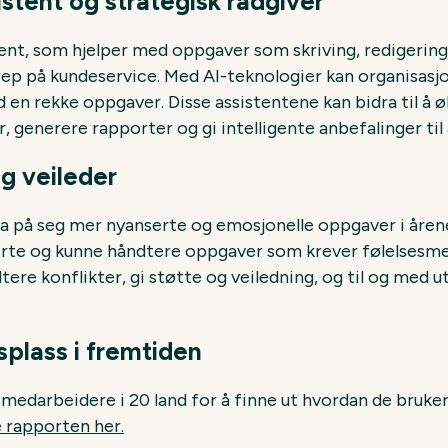
istent og strategisk rådgiver
istent, som hjelper med oppgaver som skriving, redigerin
rep på kundeservice. Med AI-teknologier kan organisasjon
 en rekke oppgaver. Disse assistentene kan bidra til å 
 generere rapporter og gi intelligente anbefalinger til 
og veileder
l å ta på seg mer nyanserte og emosjonelle oppgaver i å
erte og kunne håndtere oppgaver som krever følelsesmes
ere konflikter, gi støtte og veiledning, og til og med
splass i fremtiden
medarbeidere i 20 land for å finne ut hvordan de bruke
 rapporten her.