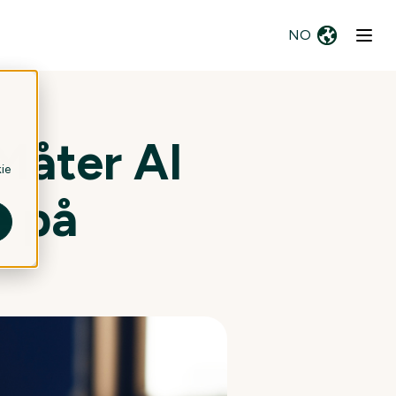
NO
Måter AI
ie
e på