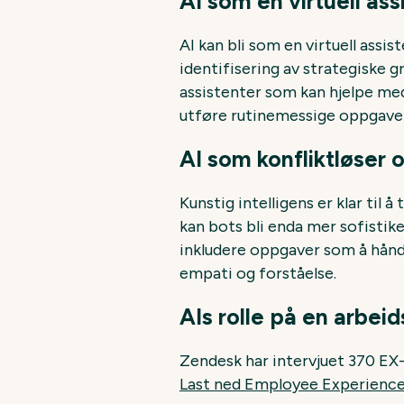
AI som en virtuell ass
AI kan bli som en virtuell ass
identifisering av strategiske g
assistenter som kan hjelpe med
utføre rutinemessige oppgaver,
AI som konfliktløser 
Kunstig intelligens er klar ti
kan bots bli enda mer sofistik
inkludere oppgaver som å håndt
empati og forståelse.
AIs rolle på en arbeid
Zendesk har intervjuet 370 EX-
Last ned Employee Experience