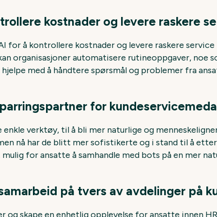
ntrollere kostnader og levere raskere se
 AI for å kontrollere kostnader og levere raskere service 
an organisasjoner automatisere rutineoppgaver, noe som
n hjelpe med å håndtere spørsmål og problemer fra ansa
sparringspartner for kundeservicemed
e enkle verktøy, til å bli mer naturlige og menneskeligne
en nå har de blitt mer sofistikerte og i stand til å ett
mulig for ansatte å samhandle med bots på en mer natur
 samarbeid på tvers av avdelinger på 
oer og skape en enhetlig opplevelse for ansatte innen HR, I