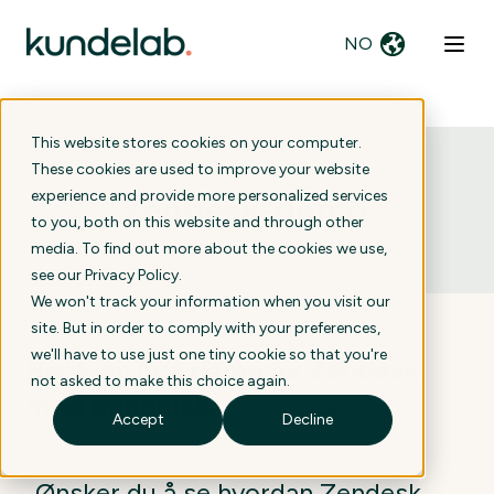
NO
Hjem
›
Zendesk-demo
This website stores cookies on your computer.
These cookies are used to improve your website
experience and provide more personalized services
Zendesk-demo
.
to you, both on this website and through other
media. To find out more about the cookies we use,
see our
Privacy Policy
.
We won't track your information when you visit our
site. But in order to comply with your preferences,
we'll have to use just one tiny cookie so that you're
Book en live demo av Zendesk
not asked to make this choice again.
med Kundelab
:
Accept
Decline
Ønsker du å se hvordan Zendesk