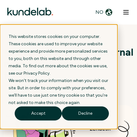
NO
This website stores cookies on your computer.
These cookies are used to improve your website
«Autorespons» og «internal
experience and provide more personalized services
to you, both on this website and through other
note» tilgjengelige i
media. To find out more about the cookies we use,
triggere
see our
Privacy Policy
.
We won't track your information when you visit our
site. But in order to comply with your preferences,
24. februar 2025
we'll have to use just one tiny cookie so that you're
not asked to make this choice again.
Accept
Decline